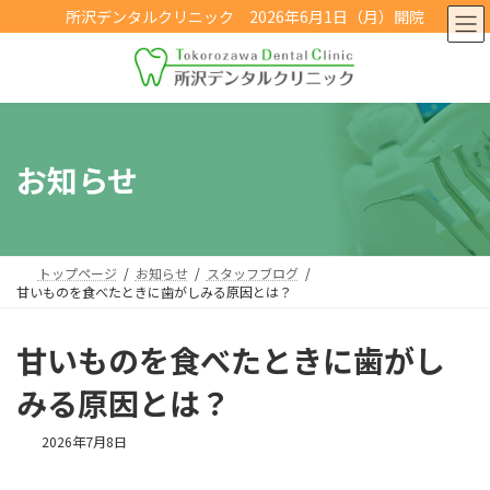
コ
ナ
所沢デンタルクリニック 2026年6月1日（月）開院
ン
ビ
テ
ゲ
ン
ー
ツ
シ
へ
ョ
ス
ン
キ
に
お知らせ
ッ
移
プ
動
トップページ
お知らせ
スタッフブログ
甘いものを食べたときに歯がしみる原因とは？
甘いものを食べたときに歯がし
みる原因とは？
2026年7月8日