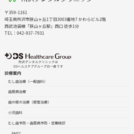
〒359-1161
埼玉県所沢市狭山ヶ丘1丁目3003番地7 かわらビル2階
西武池袋線「狭山ヶ丘駅」西口 徒歩1分
TEL：042-937-7931
所沢デンタルクリニックは
DSヘルスケアグループの一員です
診療案内
むし歯治療（一般歯科）
歯周病治療
歯の根の治療（根管治療）
小児歯科
むし歯予防・歯周病予防・定期検診
PMTC